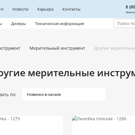
8 (8
ги
Новости
Карьера
Контакты
Звонки
ы
Дилеры
Техническая информация
нструмент
Мерительный инструмент
Другие мерительн
ругие мерительные инстру
вать по: