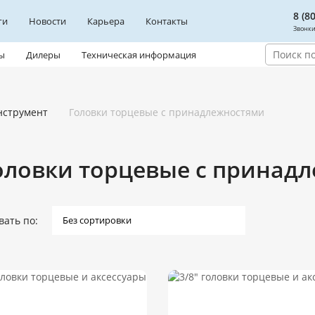
8 (8
ги
Новости
Карьера
Контакты
Звонки
ы
Дилеры
Техническая информация
нструмент
Головки торцевые с принадлежностями
оловки торцевые с принад
вать по: