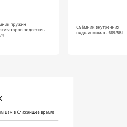
мник пружин
Съёмник внутренних
ртизаторов подвески -
подшипников - 689/5BI
/4
к
им Вам в ближайшее время!