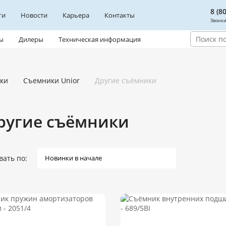
8 (8
ги
Новости
Карьера
Контакты
Звонки
ы
Дилеры
Техническая информация
ки
Съемники Unior
Другие съёмники
ругие съёмники
вать по: