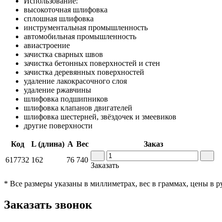
Использование:
высокоточная шлифовка
сплошная шлифовка
инструментальная промышленность
автомобильная промышленность
авиастроение
зачистка сварных швов
зачистка бетонных поверхностей и стен
зачистка деревянных поверхностей
удаление лакокрасочного слоя
удаление ржавчины
шлифовка подшипников
шлифовка клапанов двигателей
шлифовка шестерней, звёздочек и змеевиков
другие поверхности
Код
L (длина)
A
Вес
Заказ
617732
162
76
740
Заказать
* Все размеры указаны в миллиметрах, вес в граммах, цены в 
Заказать звонок