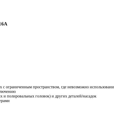
16A
тах с ограниченным пространством, где невозможно использова
ключению
х и полировальных головок) и других деталей/насадок
ерами