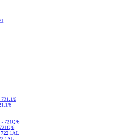
21.1/6
721Q/6
722.1AL