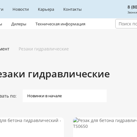
8 (8
ги
Новости
Карьера
Контакты
Звонки
ы
Дилеры
Техническая информация
мент
Резаки гидравлические
езаки гидравлические
вать по: