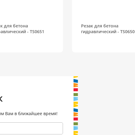
к для бетона
Резак для бетона
авлический - TS0651
гидравлический - TS0650
к
им Вам в ближайшее время!