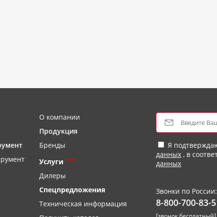
О компании
Продукция
румент
Бренды
Я подтвержда
данных
, в соотве
трумент
new
Услуги
данных
Дилеры
Спецпредложения
Звонки по России:
8-800-700-83-5
Техническая информация
[звонок бесплатный]