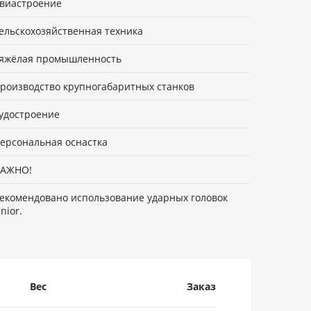
виастроение
ельскохозяйственная техника
яжёлая промышленность
роизводство крупногабаритных станков
удостроение
ерсональная оснастка
ВАЖНО!
екомендовано использование ударных головок
nior.
Вес
Заказ