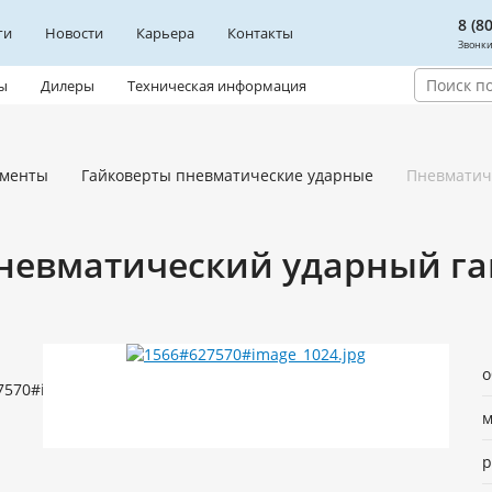
8 (8
ги
Новости
Карьера
Контакты
Звонки
ы
Дилеры
Техническая информация
ументы
Гайковерты пневматические ударные
Пневматиче
невматический ударный гайк
о
м
р