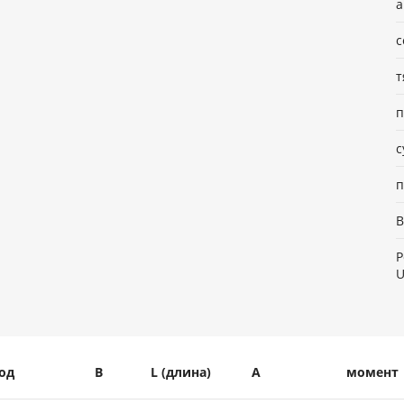
а
с
т
п
с
п
Р
U
од
B
L (длина)
A
момент