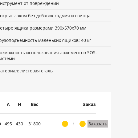
нструмент от повреждений
окрыт лаком без добавок кадмия и свинца
етыре ящика размерами 390х570х70 мм
рузоподъёмность маленьких ящиков: 40 кг
озможность использования ложементов SOS-
истемы
атериал: листовая сталь
A
H
Вес
Заказ
0
495
430
31800
Заказать