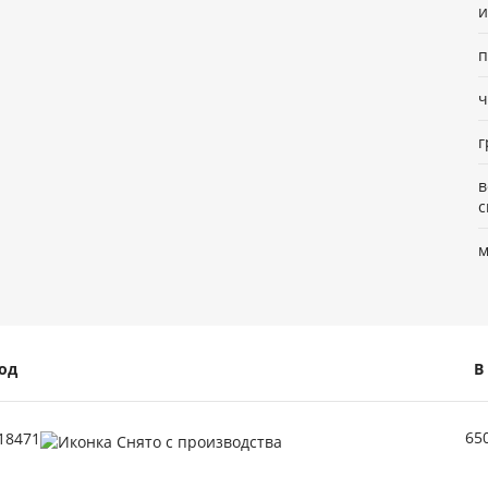
и
п
ч
г
в
с
м
од
B
65
18471