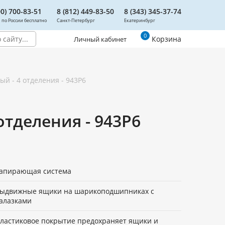
00) 700-83-51
8 (812) 449-83-50
8 (343) 345-37-74
 по России бесплатно
Санкт-Петербург
Екатеринбург
0
Корзина
Личный кабинет
й - 4 отделения - 943P6
тделения - 943P6
апирающая система
ыдвижные ящики на шарикоподшипниках с
алазками
ластиковое покрытие предохраняет ящики и