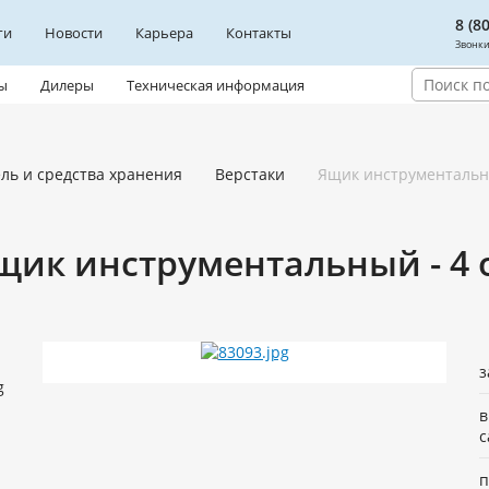
8 (8
ги
Новости
Карьера
Контакты
Звонки
ы
Дилеры
Техническая информация
ль и средства хранения
Верстаки
Ящик инструментальны
щик инструментальный - 4 о
з
в
с
п