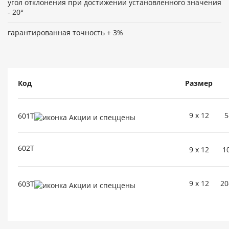
угол отклонения при достижении установленного значения
- 20°
гарантированная точность + 3%
Код
Размер
9 x 12
5
601T
602T
9 x 12
1
9 x 12
20
603T