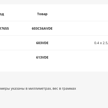
од
Товар
17655
603CS6AVDE
603VDE
0.4 x 2.5,
613VDE
змеры указаны в миллиметрах, вес в граммах