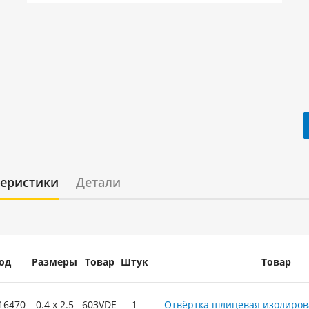
теристики
Детали
од
Размеры
Товар
Штук
Товар
16470
0.4 x 2.5
603VDE
1
Отвёртка шлицевая изолиров