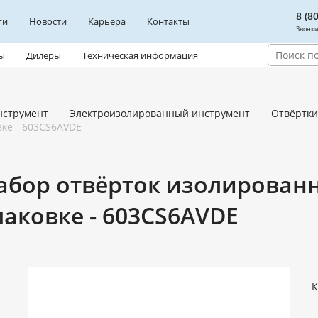
8 (8
ги
Новости
Карьера
Контакты
Звонки
ы
Дилеры
Техническая информация
нструмент
Электроизолированный инструмент
Отвёртки
ке - 603CS6AVDE
абор отвёрток изолирован
паковке - 603CS6AVDE
К