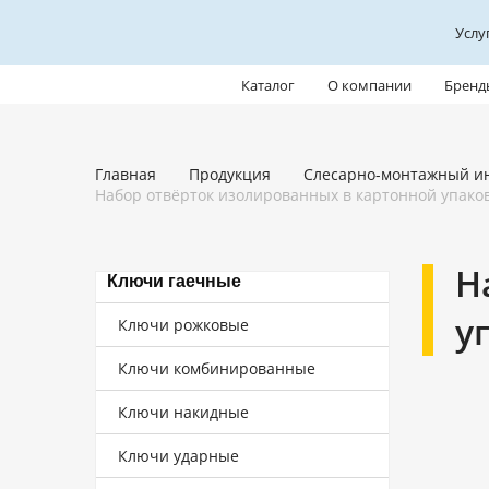
Услу
Каталог
О компании
Бренд
Главная
Продукция
Слесарно-монтажный и
Набор отвёрток изолированных в картонной упаков
Н
Ключи гаечные
у
Ключи рожковые
Ключи комбинированные
Ключи накидные
Ключи ударные