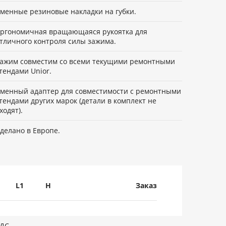
менные резиновые накладки на губки.
ргономичная вращающаяся рукоятка для
тличного контроля силы зажима.
ажим совместим со всеми текущими ремонтными
тендами Unior.
менный адаптер для совместимости с ремонтными
тендами других марок (детали в комплект не
ходят).
делано в Европе.
L1
H
Заказ
НДС