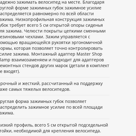
адежно зажимать велосипед на месте. Благодаря
руглой форме зажимных губок зажимное усилие
аспределяется равномерно по всей области
ажима. Низкопрофильная конструкция зажимных
убок требует всего 5 см открытой опоры сиденья
ля зажима. Челюсти покрыты цепкими сменными
езиновыми чехлами. Зажим управляется с
омощью вращающейся рукоятки эргономичной
ормы, которая позволяет точно контролировать
силие зажима. Монтажный адаптер Master Shop
lamp взаимозаменяем и подходит для адаптеров
емонтных стендов других марок (детали в комплект
е входят).
рочный и жесткий, рассчитанный на поддержку
аже самых тяжелых велосипедов.
руглая форма зажимных губок позволяет
аспределить зажимное усилие по всей площади
ажима.
изкий профиль, всего 5 см открытой подседельной
тойки, необходимой для крепления велосипеда.