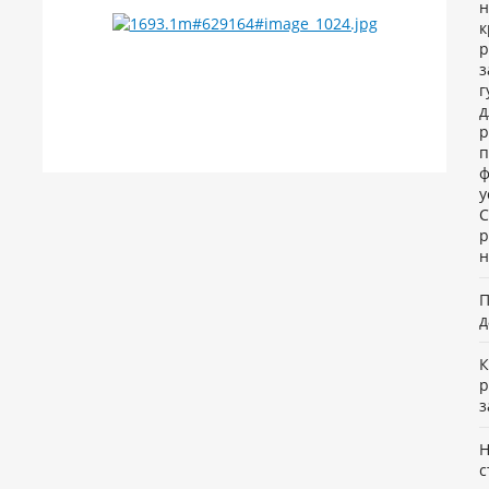
н
к
р
з
г
д
р
п
ф
у
C
р
н
П
д
К
р
з
Н
с