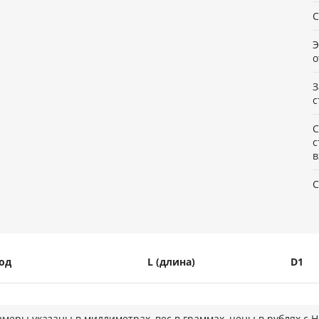
С
Э
о
З
с
С
с
в
С
од
L (длина)
D1
змеры указаны в миллиметрах, вес в граммах, цены в рублях с 