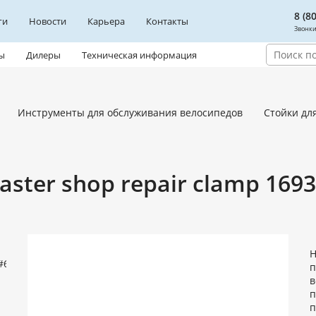
8 (8
ги
Новости
Карьера
Контакты
Звонки
ы
Дилеры
Техническая информация
Инструменты для обслуживания велосипедов
Стойки дл
aster shop repair clamp 169
Н
п
в
п
п