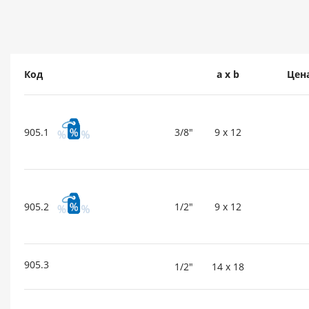
Код
a x b
Цена
905.1
3/8"
9 x 12
905.2
1/2"
9 x 12
905.3
1/2"
14 x 18