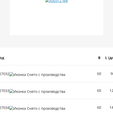
од
B
L (д
60
9
27032
60
1
27033
60
1
27034