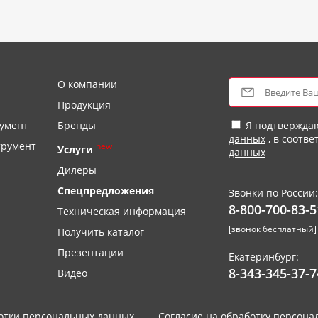
О компании
Продукция
умент
Бренды
Я подтвержда
данных
, в соотве
трумент
new
Услуги
данных
Дилеры
Спецпредложения
Звонки по России:
8-800-700-83-5
Техническая информация
[звонок бесплатный]
Получить каталог
Презентации
Екатеринбург:
8-343-345-37-7
Видео
отки персональных данных
Согласие на обработку персон