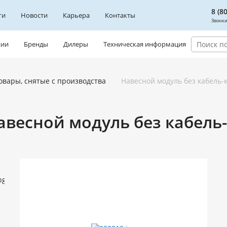
8 (8
ги
Новости
Карьера
Контакты
Звонки
нии
Бренды
Дилеры
Техническая информация
овары, снятые с производства
Навесной модуль без кабель-
авесной модуль без кабель