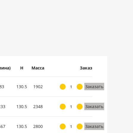
лина)
H
Масса
Заказ
83
130.5
1902
Заказать
233
130.5
2348
Заказать
467
130.5
2800
Заказать