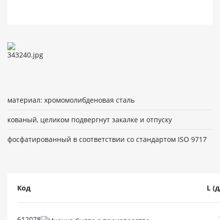
материал: хромомолибденовая сталь
кованый, целиком подвергнут закалке и отпуску
фосфатированный в соответствии со стандартом ISO 9717
Код
L (
612078