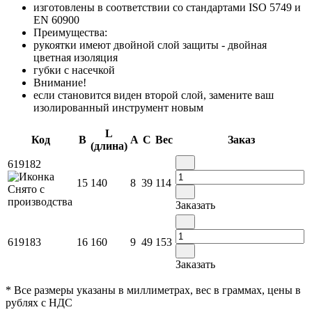
изготовлены в соответствии со стандартами ISO 5749 и
EN 60900
Преимущества:
рукоятки имеют двойной слой защиты - двойная
цветная изоляция
губки с насечкой
Внимание!
если становится виден второй слой, замените ваш
изолированный инструмент новым
L
Код
B
A
C
Вес
Заказ
(длина)
619182
15
140
8
39
114
Заказать
619183
16
160
9
49
153
Заказать
* Все размеры указаны в миллиметрах, вес в граммах, цены в
рублях с НДС