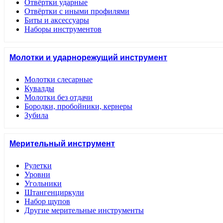
Отвёртки ударные
Отвёртки с иными профилями
Биты и аксессуары
Наборы инструментов
Молотки и ударнорежущий инструмент
Молотки слесарные
Кувалды
Молотки без отдачи
Бородки, пробойники, кернеры
Зубила
Мерительный инструмент
Рулетки
Уровни
Угольники
Штангенциркули
Набор щупов
Другие мерительные инструменты