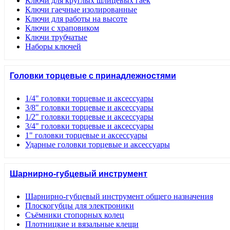
Ключи для круглых шлицевых гаек
Ключи гаечные изолированные
Ключи для работы на высоте
Ключи с храповиком
Ключи трубчатые
Наборы ключей
Головки торцевые с принадлежностями
1/4" головки торцевые и аксессуары
3/8" головки торцевые и аксессуары
1/2" головки торцевые и аксессуары
3/4" головки торцевые и аксессуары
1" головки торцевые и аксессуары
Ударные головки торцевые и аксессуары
Шарнирно-губцевый инструмент
Шарнирно-губцевый инструмент общего назначения
Плоскогубцы для электроники
Съёмники стопорных колец
Плотницкие и вязальные клещи