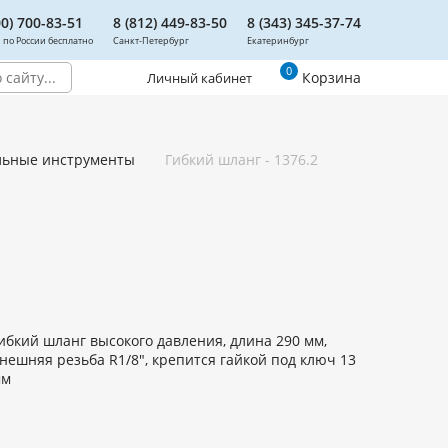
00) 700-83-51
8 (812) 449-83-50
8 (343) 345-37-74
 по России бесплатно
Санкт-Петербург
Екатеринбург
0
Корзина
Личный кабинет
льные инструменты
Гибкий шланг - 1376.2
ибкий шланг высокого давления, длина 290 мм,
нешняя резьба R1/8", крепится гайкой под ключ 13
мм