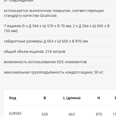
от повреждений
используется экологичное покрытие, соответствующее
стандарту качества Qualicoat
7 ящиков (5 x Д 564 x Ш 570 x В 70 мм, 2 x Д 564 x Ш 605 x В
150 мм)
габаритные размеры Д 663 x Ш 650 x В 870 мм
общий объем ящиков: 214 литров
возможность использования SOS-ложементов
максимальная грузоподъёмность каждого ящика: 50 кг;
Код
B
L (длина)
H
628585
650
663
870
7